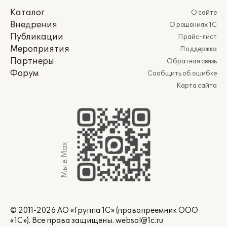
Каталог
О сайте
Внедрения
О решениях 1С
Публикации
Прайс-лист
Мероприятия
Поддержка
Партнеры
Обратная связь
Форум
Сообщить об ошибке
Карта сайта
Мы в Max
© 2011-2026 АО «Группа 1С» (правопреемник ООО
«1С»). Все права защищены.
websol@1c.ru