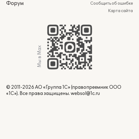
Форум
Сообщить об ошибке
Карта сайта
Мы в Max
© 2011-2026 АО «Группа 1С» (правопреемник ООО
«1С»). Все права защищены.
websol@1c.ru