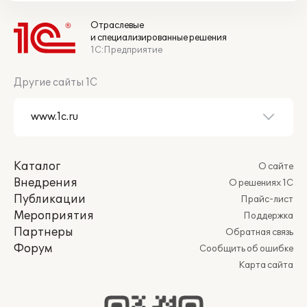
Отраслевые
и специализированные решения
1С:Предприятие
Другие сайты 1С
Каталог
О сайте
Внедрения
О решениях 1С
Публикации
Прайс-лист
Мероприятия
Поддержка
Партнеры
Обратная связь
Форум
Сообщить об ошибке
Карта сайта