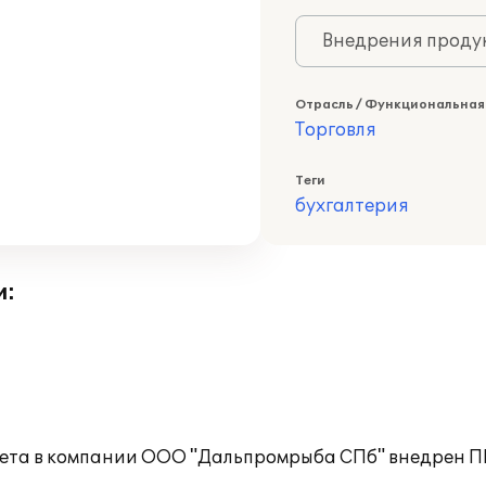
Внедрения продук
Отрасль / Функциональная
Торговля
Теги
бухгалтерия
и:
чета в компании ООО "Дальпромрыба СПб" внедрен ПП