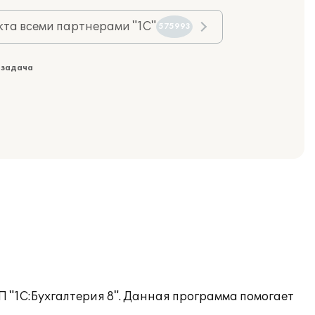
та всеми партнерами "1С"
575993
 задача
 "1С:Бухгалтерия 8". Данная программа помогает