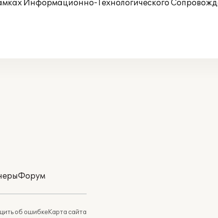
рамках Информационно-Технологического Сопровожде
неры
Форум
ить об ошибке
Карта сайта