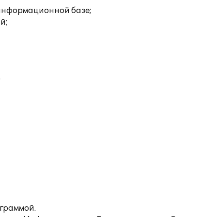
 информационной базе;
й;
;
ограммой.