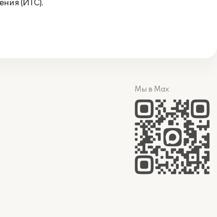
ния (ИТС).
Мы в Max