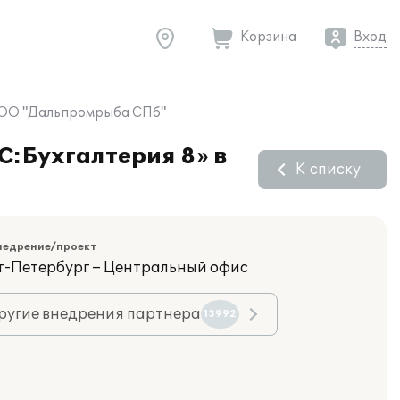
Корзина
Вход
 ООО "Дальпромрыба СПб"
C:Бухгалтерия 8» в
К списку
недрение/проект
кт-Петербург – Центральный офис
ругие внедрения партнера
13992