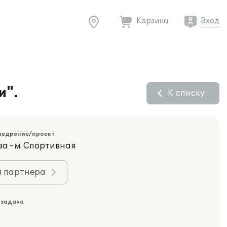
Корзина
Вход
и".
К списку
недрение/проект
ва - м. Спортивная
я партнера
 задача