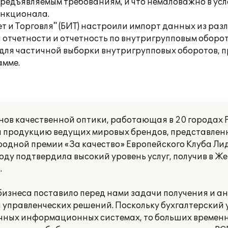
редъявляемым требованиям, и что немаловажно в ус
ункционала.
ет и Торговля" (БИТ) настроили импорт данных из р
 отчетности и отчетность по внутригрупповым оборот
для частичной выборки внутригрупповых оборотов, 
амме.
нов качественной оптики, работающая в 20 городах Р
и продукцию ведущих мировых брендов, представленн
дной премии «За качество» Европейского Клуба Лид
году подтвердила высокий уровень услуг, получив в Ж
.
бизнеса поставило перед нами задачи получения и 
управленческих решений. Поскольку бухгалтерский 
ичных информационных системах, то больших времен