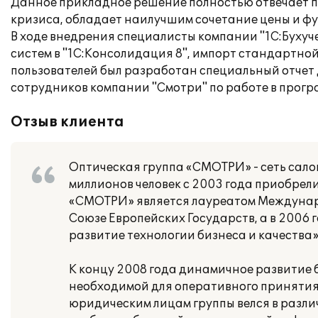
Данное прикладное решение полностью отвечает п
кризиса, обладает наилучшим сочетание цены и ф
В ходе внедрения специалисты компании "1С:Бухуч
систем в "1С:Консолидация 8", импорт стандартной
пользователей был разработан специальный отчет 
сотрудников компании "Смотри" по работе в прогр
Отзыв клиента
Оптическая группа «СМОТРИ» - сеть сало
миллионов человек с 2003 года приобрел
«СМОТРИ» является лауреатом Междунаро
Союзе Европейских Государств, а в 2006 
развитие технологии бизнеса и качества»
К концу 2008 года динамичное развитие 
необходимой для оперативного принятия 
юридическим лицам группы велся в разл