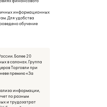
ловиях финансового
азличных информационных
ам. Для удобства
проведено обучение
оссии. Более 20
ых в салонах. Группа
еров Торговли при
еневе премию «За
анализа информации,
учет по разным
ных и трудозатрат