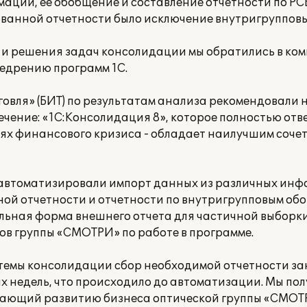
ации, ее обобщение и составление отчетности по РС
ванной отчетности было исключение внутригрупповы
 и решения задач консолидации мы обратились в ко
недрению программ 1С.
говля» (БИТ) по результатам анализа рекомендовали 
чение: «1С:Консолидация 8», которое полностью отв
иях финансового кризиса - обладает наилучшим соче
 автоматизировали импорт данных из различных ин
ной отчетности и отчетности по внутригрупповым обо
льная форма внешнего отчета для частичной выборк
ов группы «СМОТРИ» по работе в программе.
темы консолидации сбор необходимой отчетности за
их недель, что происходило до автоматизации. Мы п
гающий развитию бизнеса оптической группы «СМОТ