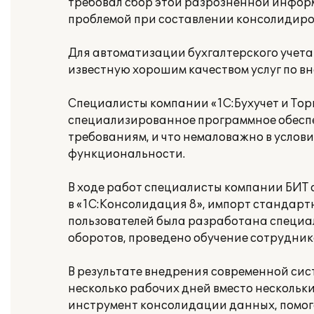
требовал сбор этой разрозненной информ
проблемой при составлении консолидиро
Для автоматизации бухгалтерского учета
известную хорошим качеством услуг по в
Специалисты компании «1С:Бухучет и Тор
специализированное программное обеспе
требованиям, и что немаловажно в услов
функциональности.
В ходе работ специалисты компании БИТ
в «1С:Консолидация 8», импорт стандарт
пользователей была разработана специа
оборотов, проведено обучение сотрудник
В результате внедрения современной сис
несколько рабочих дней вместо нескольк
инструмент консолидации данных, помо