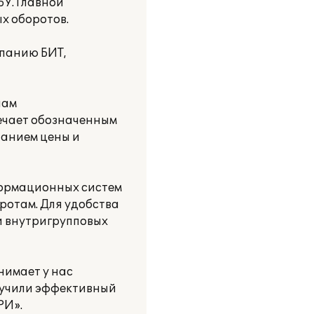
БУ. Главной
х оборотов.
мпанию БИТ,
нам
ечает обозначенным
танием цены и
формационных систем
ротам. Для удобства
и внутригрупповых
нимает у нас
олучили эффективный
РИ».