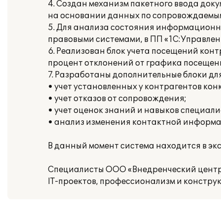
4. Создан механизм пакетного ввода док
на основании данных по сопровождаемым
5. Для анализа состояния информационн
правовыми системами, в ПП «1С:Управлени
6. Реализован блок учета посещений ко
процент отклонений от графика посещен
7. Разработаны дополнительные блоки дл
• учет установленных у контрагентов ко
• учет отказов от сопровождения;
• учет оценок знаний и навыков специали
• анализ изменения контактной информа
В данный момент система находится в эк
Специалисты ООО «Внедренческий центр
IT-проектов, профессионализм и констру