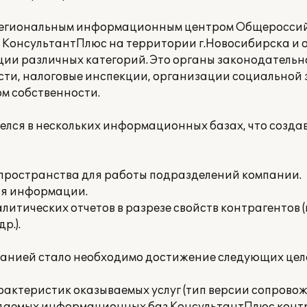
я региональным информационным центром Общеросси
онсультантПлюс на территории г.Новосибирска и о
ции различных категорий. Это органы законодательн
асти, налоговые инспекции, организации социальной
м собственности.
елся в нескольких информационных базах, что созд
 пространства для работы подразделений компании.
ия информации.
литических отчетов в разрезе свойств контрагентов (
р.).
панией стало необходимо достижение следующих цел
характеристик оказываемых услуг (тип версии сопрово