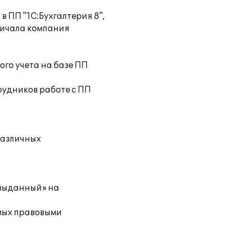
в ПП "1С:Бухгалтерия 8",
дничала компания
ого учета на базе ПП
рудников работе с ПП
различных
 выданный» на
мых правовыми