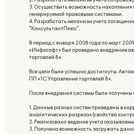
2. Разработать механизм учета сопрово
3. Осуществить возможность накопления
генерируемой правовыми системами.
4. Разработать механизм учета посещен
"КонсультантПлюс".
В период с января 2008 года по март 20
«Инфософт» был проведено внедрение ав
торговлей 8».
Все цели были успешно достигнуты. Авто
ПП «1С:Управление торговлей 8».
После внедрения системы были получены
1. Данные разных систем приведены в кор
аналитических разрезах (свойства контра
2. Реализовано ведение учета оказываемы
3. Получена возможность загружать данны