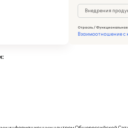
Внедрения продук
Отрасль / Функциональная
Взаимоотношение с к
и: