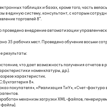
тронных таблицах и базах, кроме того, часть велась 
зы в единую систему, консультант, с которым сотру
вление торговлей 8".
ло проведено внедрение автоматизации управленческ
ано 35 рабочих мест. Проведено обучение восьми сот
е результаты:
остояние, что дает возможность получения отчетов в 
арактеристики номенклатуры, др.).
разрезе характеристик.
С:Бухгалтерия 8».
Заказ покупателя», «Реализация ТиУ», «Счет-фактура
рагентов.
зработан механизм загрузки XML-файлов, генерируе
-файлы).