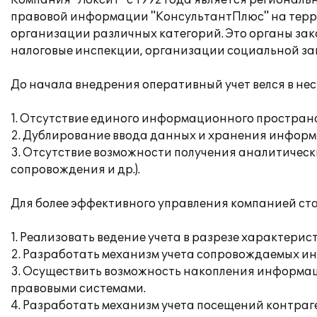
Компания "Локсит" с 1992 года является регион
правовой информации "КонсультантПлюс" на терри
организации различных категорий. Это органы зак
налоговые инспекции, организации социальной защ
До начала внедрения оперативный учет велся в не
1. Отсутствие единого информационного простран
2. Дублирование ввода данных и хранения информ
3. Отсутствие возможности получения аналитически
сопровождения и др.).
Для более эффективного управления компанией ст
1. Реализовать ведение учета в разрезе характерис
2. Разработать механизм учета сопровождаемых и
3. Осуществить возможность накопления информа
правовыми системами.
4. Разработать механизм учета посещений контра