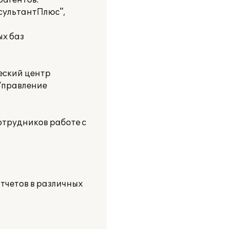
агентов.
сультантПлюс",
ых баз
еский центр
Управление
отрудников работе с
отчетов в различных