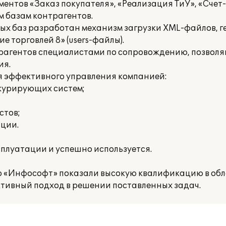
ументов «Заказ покупателя», «Реализация ТиУ», «Сч
 базам контрагентов.
ых баз разработан механизм загрузки XML-файлов, 
е торговлей 8» (users-файлы).
нтрагентов специалистами по сопровождению, позво
ия.
я эффективного управления компанией:
нкурирующих систем;
стов;
ции.
сплуатации и успешно используется.
 «Инфософт» показали высокую квалификацию в об
ктивный подход в решении поставленных задач.