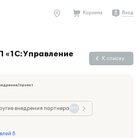
Корзина
Вход
ПП «1С:Управление
К списку
недрение/проект
ругие внедрения партнера
1177
влей 8