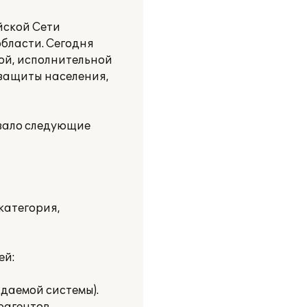
йской Сети
бласти. Сегодня
ой, исполнительной
 защиты населения,
авало следующие
категория,
ей:
ждаемой системы).