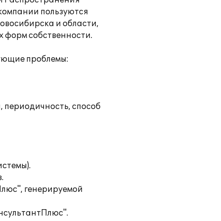
ти Распространения
 компании пользуются
Новосибирска и области,
х форм собственности.
дующие проблемы:
, периодичность, способ
истемы).
.
люс", генерируемой
нсультантПлюс".