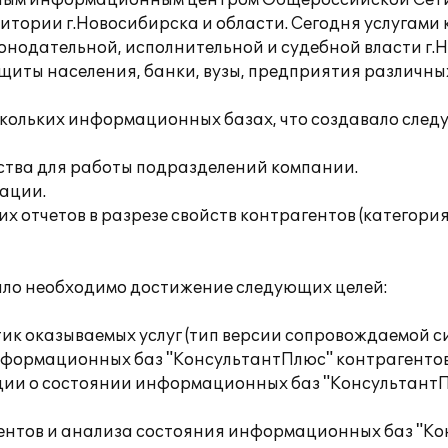
альным информационным центром Общероссийской Се
тории г.Новосибирска и области. Сегодня услугами
онодательной, исполнительной и судебной власти г.
иты населения, банки, вузы, предприятия различны
скольких информационных базах, что создавало сле
ства для работы подразделений компании.
ации.
х отчетов в разрезе свойств контрагентов (категория
ало необходимо достижение следующих целей:
тик оказываемых услуг (тип версии сопровождаемой с
нформационных баз "КонсультантПлюс" контрагентов
ции о состоянии информационных баз "КонсультантП
гентов и анализа состояния информационных баз "Ко