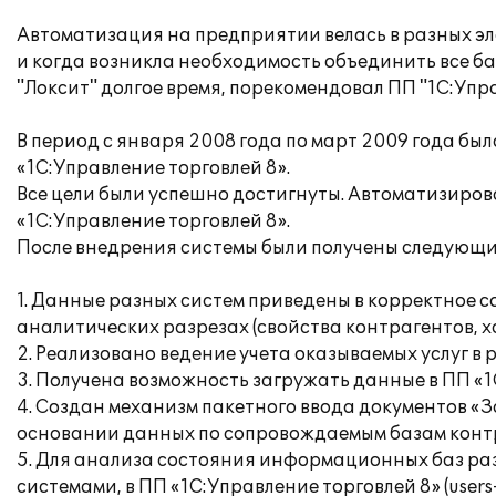
Автоматизация на предприятии велась в разных элек
и когда возникла необходимость объединить все ба
"Локсит" долгое время, порекомендовал ПП "1С:Упра
В период с января 2008 года по март 2009 года бы
«1С:Управление торговлей 8».
Все цели были успешно достигнуты. Автоматизиров
«1С:Управление торговлей 8».
После внедрения системы были получены следующи
1. Данные разных систем приведены в корректное с
аналитических разрезах (свойства контрагентов, х
2. Реализовано ведение учета оказываемых услуг в 
3. Получена возможность загружать данные в ПП «1
4. Создан механизм пакетного ввода документов «
основании данных по сопровождаемым базам конт
5. Для анализа состояния информационных баз ра
системами, в ПП «1С:Управление торговлей 8» (users