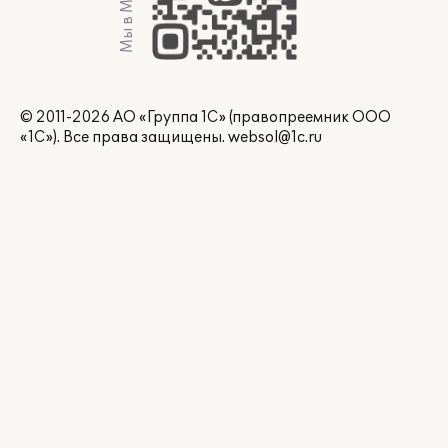
Мы в Max
© 2011-2026 АО «Группа 1С» (правопреемник ООО
«1С»). Все права защищены.
websol@1c.ru