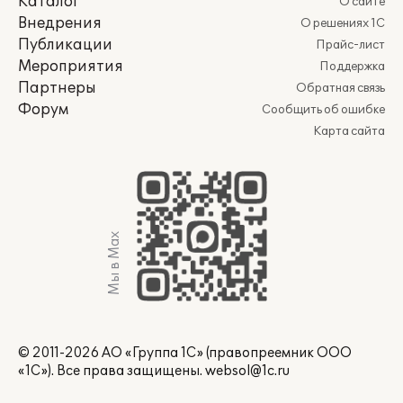
Каталог
О сайте
Внедрения
О решениях 1С
Публикации
Прайс-лист
Мероприятия
Поддержка
Партнеры
Обратная связь
Форум
Сообщить об ошибке
Карта сайта
Мы в Max
© 2011-2026 АО «Группа 1С» (правопреемник ООО
«1С»). Все права защищены.
websol@1c.ru