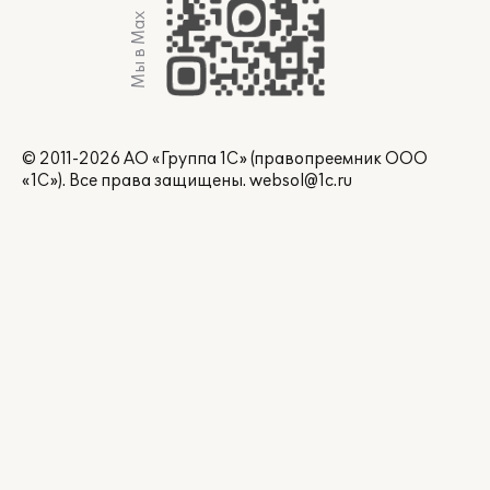
Мы в Max
© 2011-2026 АО «Группа 1С» (правопреемник ООО
«1С»). Все права защищены.
websol@1c.ru