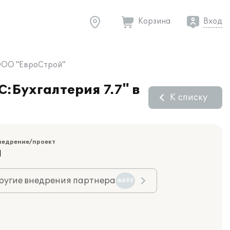
Корзина
Вход
и ООО "ЕвроСтрой"
С:Бухгалтерия 7.7" в
К списку
недрение/проект
Я
ругие внедрения партнера
4693