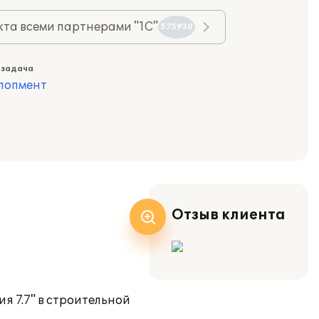
та всеми партнерами "1С"
575930
 задача
лопмент
Отзыв клиента
я 7.7" в строительной