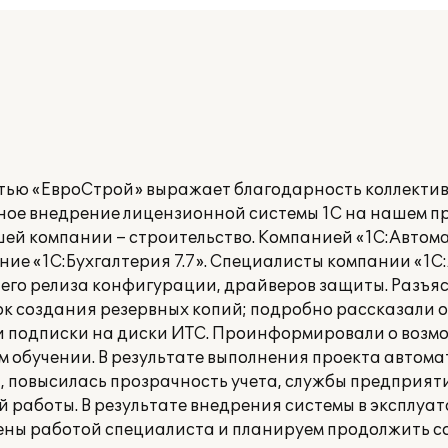
тью «ЕвроСтрой» выражает благодарность коллекти
ое внедрение лицензионной системы 1С на нашем п
ей компании – строительство. Компанией «1С:Автом
ие «1С:Бухгалтерия 7.7». Специалисты компании «1
него релиза конфигурации, драйверов защиты. Разъ
ок создания резервных копий; подробно рассказали 
 подписки на диски ИТС. Проинформировали о возм
 обучении. В результате выполнения проекта автом
, повысилась прозрачность учета, службы предприят
 работы. В результате внедрения системы в эксплуа
ены работой специалиста и планируем продолжить с