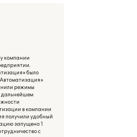
ву компании
редприятии.
атизация» было
С:Автоматизация»
яснили режимы
о дальнейшем
ожности
атизации в компании
ия получили удобный
тацию запущено 1
отрудничество с