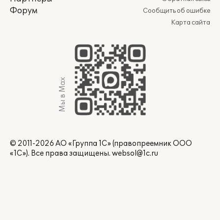
Форум
Сообщить об ошибке
Карта сайта
Мы в Max
© 2011-2026 АО «Группа 1С» (правопреемник ООО
«1С»). Все права защищены.
websol@1c.ru