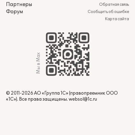
Партнеры
Обратная связь
Форум
Сообщить об ошибке
Карта сайта
Мы в Max
© 2011-2026 АО «Группа 1С» (правопреемник ООО
«1С»). Все права защищены.
websol@1c.ru