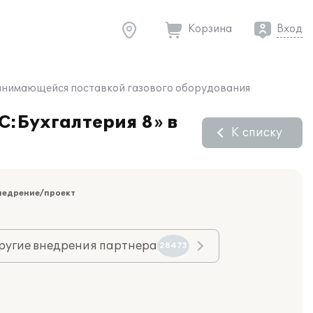
Корзина
Вход
 занимающейся поставкой газового оборудования
С:Бухгалтерия 8» в
К списку
недрение/проект
ругие внедрения партнера
28473