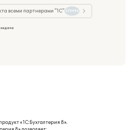
та всеми партнерами "1С"
575993
 задача
родукт «1С:Бухгалтерия 8».
терия 8» позволяет: