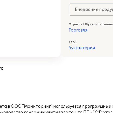
Внедрения продук
Отрасль / Функциональная
Торговля
Теги
бухгалтерия
и:
чета в ООО "Мониторинг" используется программный п
оводство компании учитывало то, что ПП «1С:Бухгал