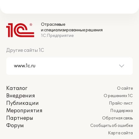
Отраслевые
и специализированные решения
1С:Предприятие
Другие сайты 1С
Каталог
О сайте
Внедрения
О решениях 1С
Публикации
Прайс-лист
Мероприятия
Поддержка
Партнеры
Обратная связь
Форум
Сообщить об ошибке
Карта сайта