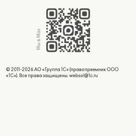
Мы в Max
© 2011-2026 АО «Группа 1С» (правопреемник ООО
«1С»). Все права защищены.
websol@1c.ru