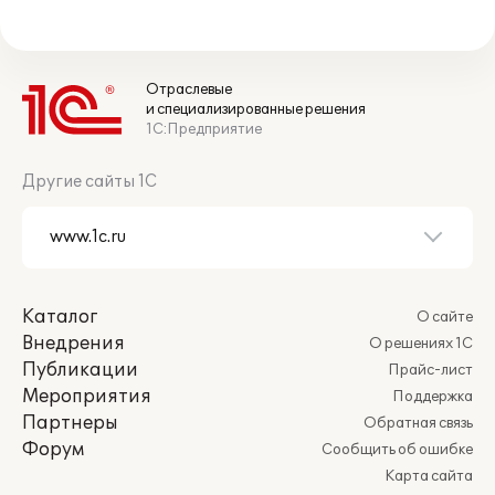
Отраслевые
и специализированные решения
1С:Предприятие
Другие сайты 1С
Каталог
О сайте
Внедрения
О решениях 1С
Публикации
Прайс-лист
Мероприятия
Поддержка
Партнеры
Обратная связь
Форум
Сообщить об ошибке
Карта сайта