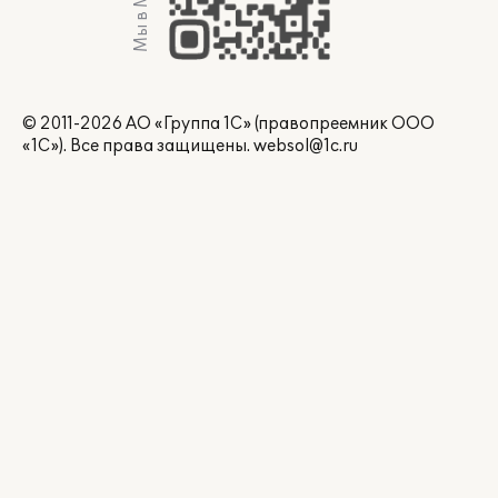
Мы в Max
© 2011-2026 АО «Группа 1С» (правопреемник ООО
«1С»). Все права защищены.
websol@1c.ru