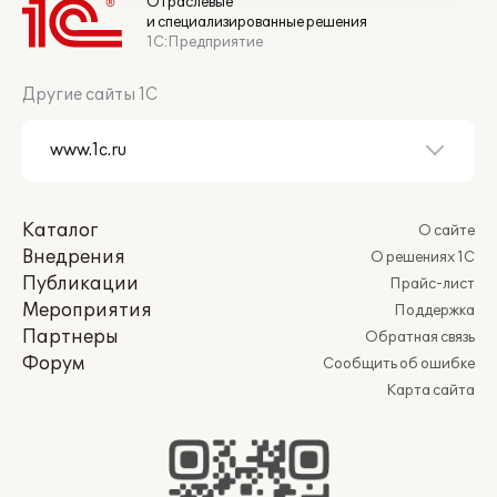
Отраслевые
и специализированные решения
1С:Предприятие
Другие сайты 1С
Каталог
О сайте
Внедрения
О решениях 1С
Публикации
Прайс-лист
Мероприятия
Поддержка
Партнеры
Обратная связь
Форум
Сообщить об ошибке
Карта сайта