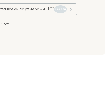
та всеми партнерами "1С"
575825
 задача