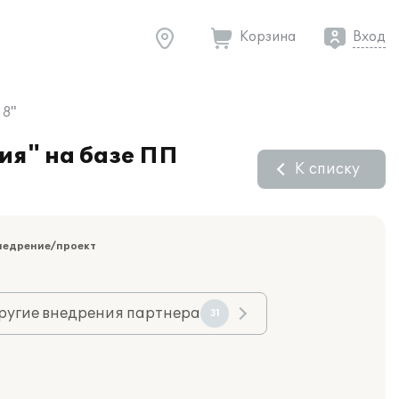
Корзина
Вход
 8"
ия" на базе ПП
К списку
недрение/проект
ругие внедрения партнера
31