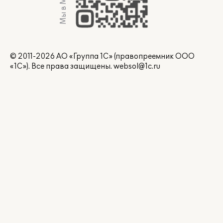
Мы в Max
© 2011-2026 АО «Группа 1С» (правопреемник ООО
«1С»). Все права защищены.
websol@1c.ru