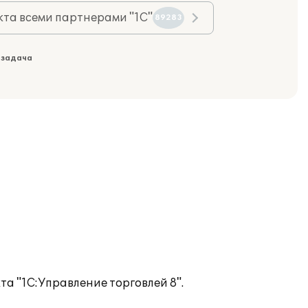
та всеми партнерами "1С"
89283
 задача
а "1С:Управление торговлей 8".