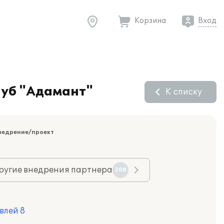
Корзина
Вход
луб "Адамант"
К списку
недрение/проект
ругие внедрения партнера
208
влей 8