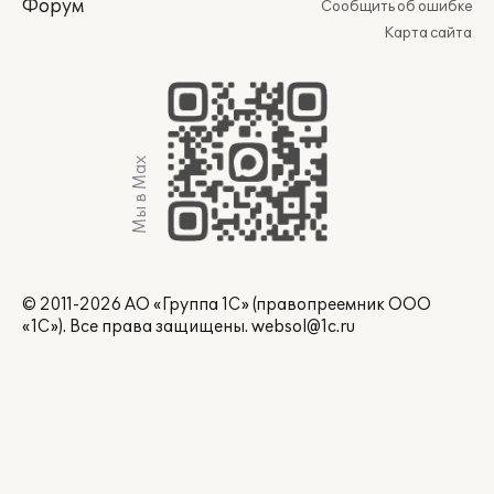
Форум
Сообщить об ошибке
Карта сайта
Мы в Max
© 2011-2026 АО «Группа 1С» (правопреемник ООО
«1С»). Все права защищены.
websol@1c.ru