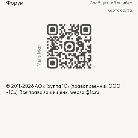
Форум
Сообщить об ошибке
Карта сайта
Мы в Max
© 2011-2026 АО «Группа 1С» (правопреемник ООО
«1С»). Все права защищены.
websol@1c.ru