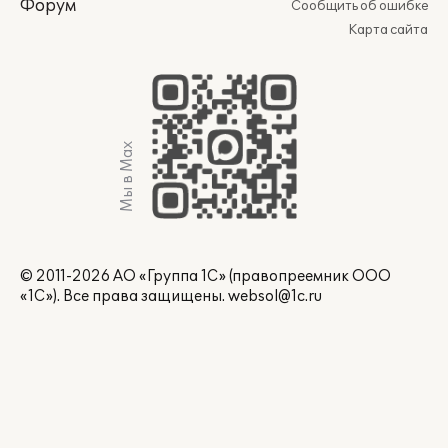
Форум
Сообщить об ошибке
Карта сайта
Мы в Max
© 2011-2026 АО «Группа 1С» (правопреемник ООО
«1С»). Все права защищены.
websol@1c.ru