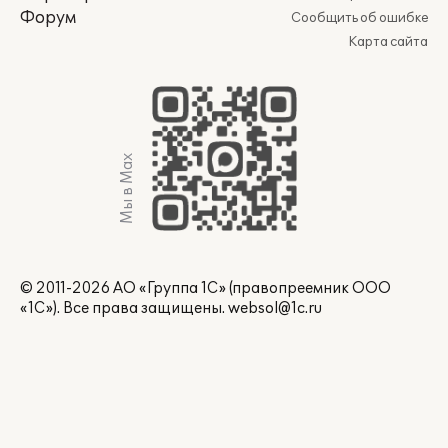
Форум
Сообщить об ошибке
Карта сайта
Мы в Max
© 2011-2026 АО «Группа 1С» (правопреемник ООО
«1С»). Все права защищены.
websol@1c.ru