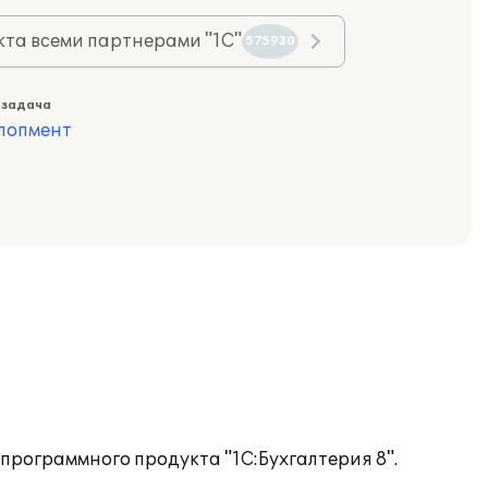
та всеми партнерами "1С"
575930
 задача
лопмент
программного продукта "1С:Бухгалтерия 8".