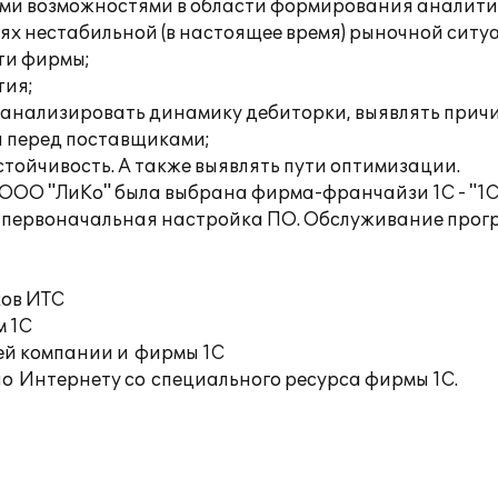
ими возможностями в области формирования аналитич
х нестабильной (в настоящее время) рыночной ситуа
ти фирмы;
тия;
 анализировать динамику дебиторки, выявлять прич
ы перед поставщиками;
тойчивость. А также выявлять пути оптимизации.
ООО "ЛиКо" была выбрана фирма-франчайзи 1С - "1С:
и первоначальная настройка ПО. Обслуживание про
ков ИТС
м 1С
ей компании и фирмы 1С
по Интернету со специального ресурса фирмы 1С.