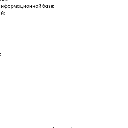
 информационной базе;
ий;
;