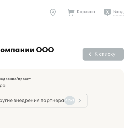
Корзина
Вход
 компании ООО
К списку
недрение/проект
ара
ругие внедрения партнера
4763