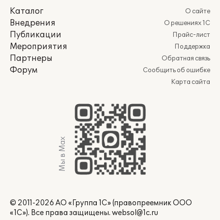
Каталог
О сайте
Внедрения
О решениях 1С
Публикации
Прайс-лист
Мероприятия
Поддержка
Партнеры
Обратная связь
Форум
Сообщить об ошибке
Карта сайта
Мы в Max
© 2011-2026 АО «Группа 1С» (правопреемник ООО
«1С»). Все права защищены.
websol@1c.ru