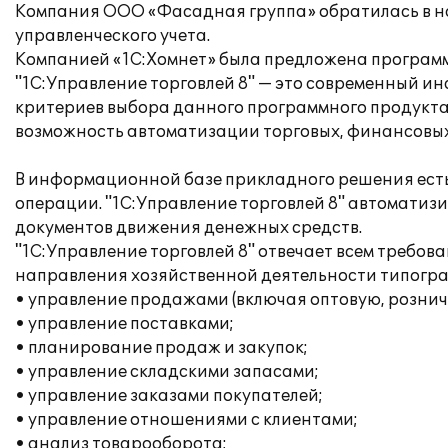
Компания ООО «Фасадная группа» обратилась в на
управленческого учета.
Компанией «1С:Хомнет» была предложена программа
"1С:Управление торговлей 8" — это современный и
критериев выбора данного программного продукта,
возможность автоматизации торговых, финансовых
В информационной базе прикладного решения есть
операции. "1С:Управление торговлей 8" автоматизи
документов движения денежных средств.
"1С:Управление торговлей 8" отвечает всем треб
направления хозяйственной деятельности типогр
• управление продажами (включая оптовую, рознич
• управление поставками;
• планирование продаж и закупок;
• управление складскими запасами;
• управление заказами покупателей;
• управление отношениями с клиентами;
• анализ товарооборота;