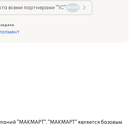
та всеми партнерами "1С"
89290
 задача
лопмент
мпаний "МАКМАРТ". "МАКМАРТ" является базовым