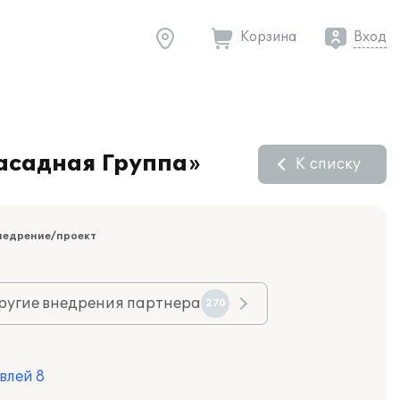
Корзина
Вход
асадная Группа»
К списку
недрение/проект
ругие внедрения партнера
270
влей 8