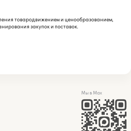
вления товародвижением и ценообразованием,
анирования закупок и поставок.
Мы в Max