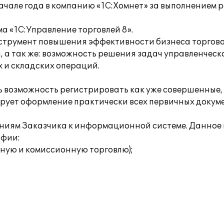
чале года в компанию «1С:Хомнет» за выполнением р
 «1С:Управление торговлей 8».
нструмент повышения эффективности бизнеса торговог
 а так же: возможность решения задач управленческо
 и складских операций.
 возможность регистрировать как уже совершенные, 
рует оформление практически всех первичных докумен
ованиям Заказчика к информационной системе. Данн
афии:
ную и комиссионную торговлю);