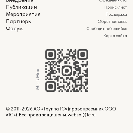
Внедрения
О решениях 1С
Публикации
Прайс-лист
Мероприятия
Поддержка
Партнеры
Обратная связь
Форум
Сообщить об ошибке
Карта сайта
Мы в Max
© 2011-2026 АО «Группа 1С» (правопреемник ООО
«1С»). Все права защищены.
websol@1c.ru