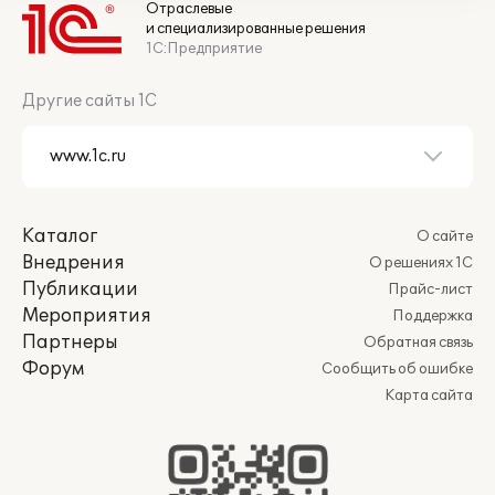
Отраслевые
и специализированные решения
1С:Предприятие
Другие сайты 1С
Каталог
О сайте
Внедрения
О решениях 1С
Публикации
Прайс-лист
Мероприятия
Поддержка
Партнеры
Обратная связь
Форум
Сообщить об ошибке
Карта сайта