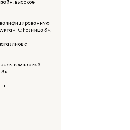
изайн, высокое
 квалифицированную
укта «1С:Розница 8».
магазинов с
анная компанией
8».
та: