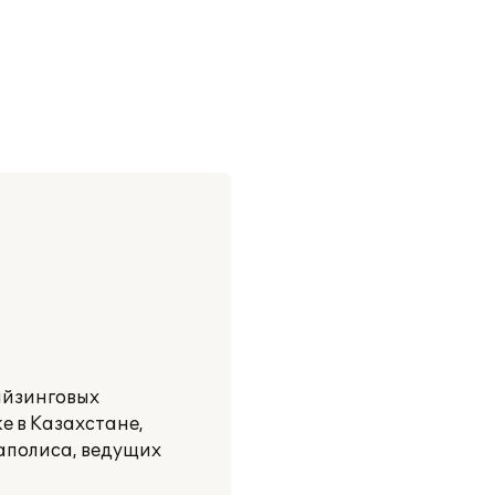
айзинговых
же в Казахстане,
гаполиса, ведущих