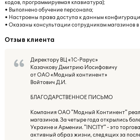
кодов, программируемая клавиатура);
• Выполнено обучение персонала;
• Настроены права доступа к данным конфигураци
• Оказаны консультации сотрудникам магазинов в
Отзыв клиента
Директору ВЦ «1С-Рарус»
Казачкову Дмитрию Иосифовичу
от ОАО «Модный континент»
Войтович Д.И.
БЛАГОДАРСТВЕННОЕ ПИСЬМО
Компания ОАО "Модный Континент" реали
магазинов. За четыре года открылись боле
Украине и Армении. "INCITY" - это торго
активный образ жизни, следящих за пос