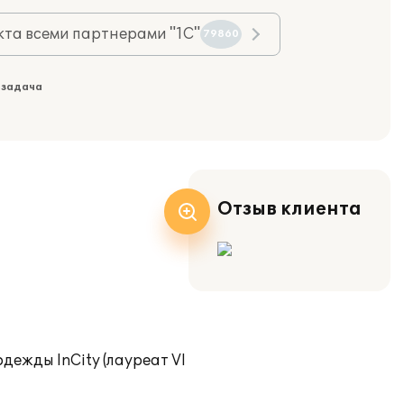
та всеми партнерами "1С"
79860
 задача
Отзыв клиента
ежды InCity (лауреат VI