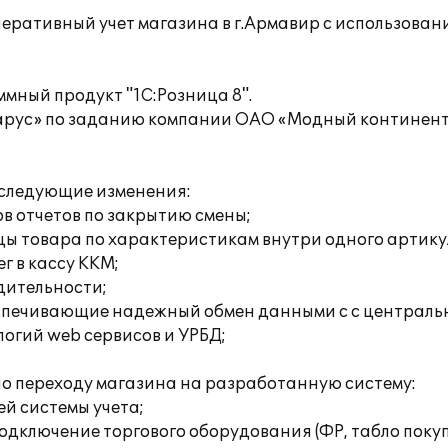
еративный учет магазина в г.Армавир с использовани
мный продукт "1С:Розница 8".
рус» по заданию компании ОАО «Модный континент
 следующие изменения:
в отчетов по закрытию смены;
цы товара по характеристикам внутри одного артику
г в кассу ККМ;
дительности;
еспечивающие надежный обмен данными с с централь
огий web сервисов и УРБД;
 по переходу магазина на разработанную систему:
й системы учета;
одключение торгового оборудования (ФР, табло поку