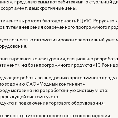
ваниям, предъявляемым потребителями: актуальный д
ассортимент, демократичные цены.
тинент» выражает благодарность ВЦ «1С-Рарус» за
в путем внедрения современного программного прод
рус» полностью автоматизирован оперативный учет 
борудования.
вана тиражная конфигурация, специально разработ
инент», на базе программного продукта «1С:Роница 
едующие работы по внедрению программного продук
 по заданию ОАО «Модный континент»
еходу магазина на разработанную систему учета:
предыдущей системы учета.
одукта и подключение торгового оборудования;
газинов в рамках постпроектного сопровождения.