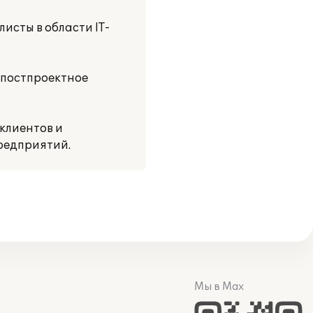
исты в области IT-
 постпроектное
клиентов и
редприятий.
Мы в Max