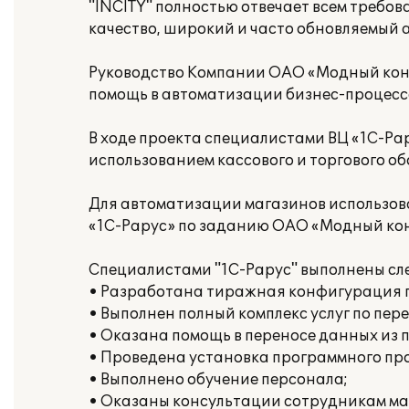
"INCITY" полностью отвечает всем требо
качество, широкий и часто обновляемый 
Руководство Компании ОАО «Модный кон
помощь в автоматизации бизнес-процессо
В ходе проекта специалистами ВЦ «1С-Ра
использованием кассового и торгового о
Для автоматизации магазинов использо
«1С-Рарус» по заданию ОАО «Модный конт
Специалистами "1С-Рарус" выполнены сл
• Разработана тиражная конфигурация
• Выполнен полный комплекс услуг по пер
• Оказана помощь в переносе данных из 
• Проведена установка программного пр
• Выполнено обучение персонала;
• Оказаны консультации сотрудникам ма