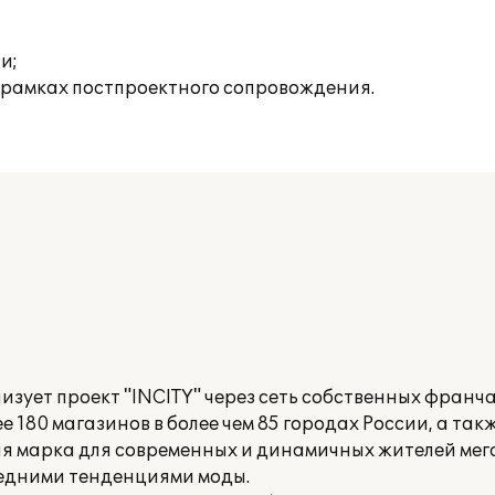
и;
 рамках постпроектного сопровождения.
зует проект "INCITY" через сеть собственных франч
е 180 магазинов в более чем 85 городах России, а так
вая марка для современных и динамичных жителей ме
ледними тенденциями моды.