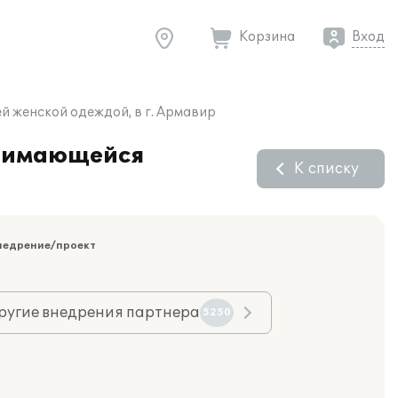
Корзина
Вход
й женской одеждой, в г. Армавир
анимающейся
К списку
недрение/проект
ругие внедрения партнера
5250