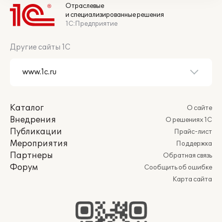
Отраслевые
и специализированные решения
1С:Предприятие
Другие сайты 1С
Каталог
О сайте
Внедрения
О решениях 1С
Публикации
Прайс-лист
Мероприятия
Поддержка
Партнеры
Обратная связь
Форум
Сообщить об ошибке
Карта сайта