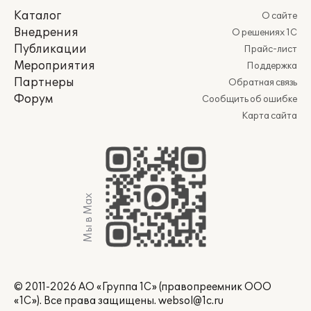
Каталог
О сайте
Внедрения
О решениях 1С
Публикации
Прайс-лист
Мероприятия
Поддержка
Партнеры
Обратная связь
Форум
Сообщить об ошибке
Карта сайта
Мы в Max
© 2011-2026 АО «Группа 1С» (правопреемник ООО
«1С»). Все права защищены.
websol@1c.ru