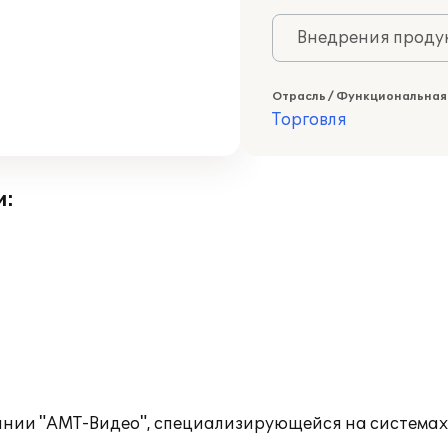
Внедрения продук
Отрасль / Функциональная
Торговля
и:
ании "АМТ-Видео", специализирующейся на система