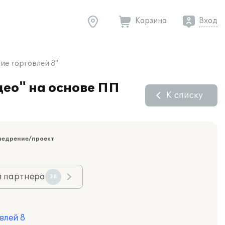
Корзина
Вход
ие торговлей 8"
ео" на основе ПП
К списку
недрение/проект
я партнера
38
влей 8