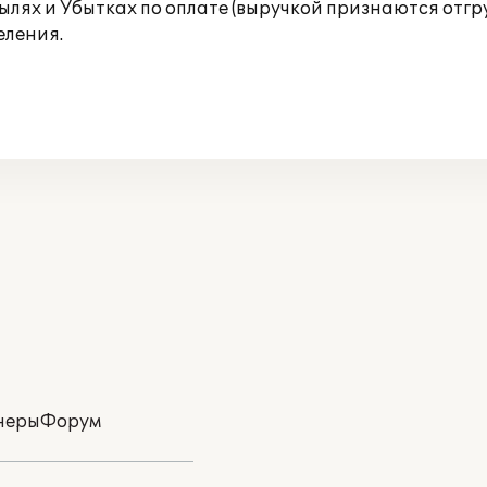
былях и Убытках по оплате (выручкой признаются отг
еления.
неры
Форум