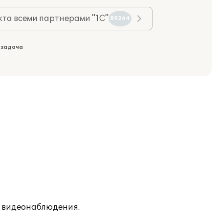
та всеми партнерами "1С"
89264
 задача
х видеонаблюдения.