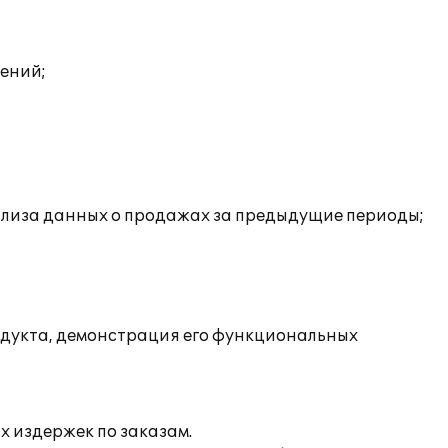
лений;
нализа данных о продажах за предыдущие периоды;
одукта, демонстрация его функциональных
х издержек по заказам.