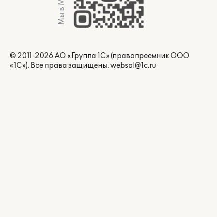
Мы в Max
© 2011-2026 АО «Группа 1С» (правопреемник ООО
«1С»). Все права защищены.
websol@1c.ru