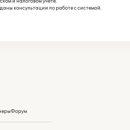
ком и налоговом учете.
 даны консультации по работе с системой.
неры
Форум