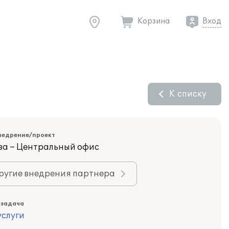
Корзина
Вход
К списку
недрение/проект
ва – Центральный офис
ругие внедрения партнера
 задача
слуги