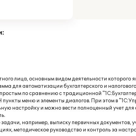
и:
стного лица, основным видом деятельности которого я
рамма для автоматизации бухгалтерского и налоговог
е простым по сравнению с традиционной "1С:Бухгалте
 пункты меню и элементы диалогов. При этом в "1С:У
альную настройку и можно вести полноценный учет д
ь.
е задачи, например, выписку первичных документов, 
ациях, методическое руководство и контроль за на