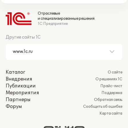
Отраслевые
и специализированные решения
1С:Предприятие
Другие сайты 1С
Каталог
О сайте
Внедрения
О решениях 1С
Публикации
Прайс-лист
Мероприятия
Поддержка
Партнеры
Обратная связь
Форум
Сообщить об ошибке
Карта сайта