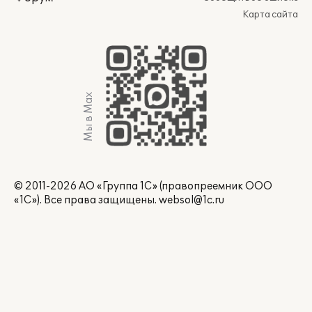
Карта сайта
Мы в Max
© 2011-2026 АО «Группа 1С» (правопреемник ООО
«1С»). Все права защищены.
websol@1c.ru