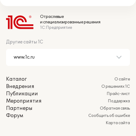
Отраслевые
и специализированные решения
1С:Предприятие
Другие сайты 1С
Каталог
О сайте
Внедрения
О решениях 1С
Публикации
Прайс-лист
Мероприятия
Поддержка
Партнеры
Обратная связь
Форум
Сообщить об ошибке
Карта сайта