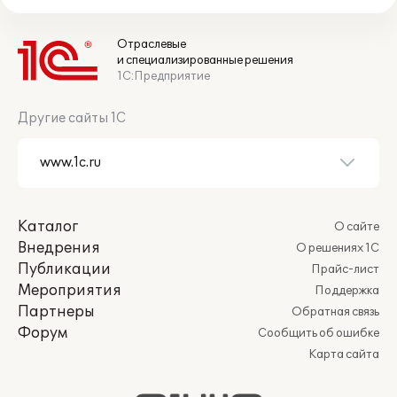
Отраслевые
и специализированные решения
1С:Предприятие
Другие сайты 1С
Каталог
О сайте
Внедрения
О решениях 1С
Публикации
Прайс-лист
Мероприятия
Поддержка
Партнеры
Обратная связь
Форум
Сообщить об ошибке
Карта сайта