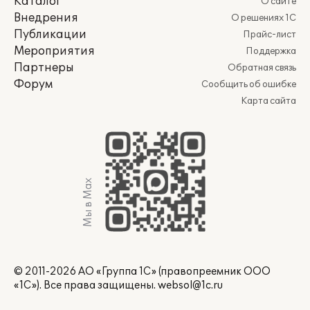
Каталог
О сайте
Внедрения
О решениях 1С
Публикации
Прайс-лист
Мероприятия
Поддержка
Партнеры
Обратная связь
Форум
Сообщить об ошибке
Карта сайта
Мы в Max
© 2011-2026 АО «Группа 1С» (правопреемник ООО
«1С»). Все права защищены.
websol@1c.ru