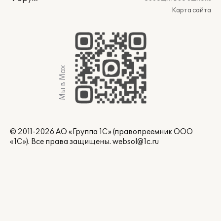
Карта сайта
Мы в Max
© 2011-2026 АО «Группа 1С» (правопреемник ООО
«1С»). Все права защищены.
websol@1c.ru