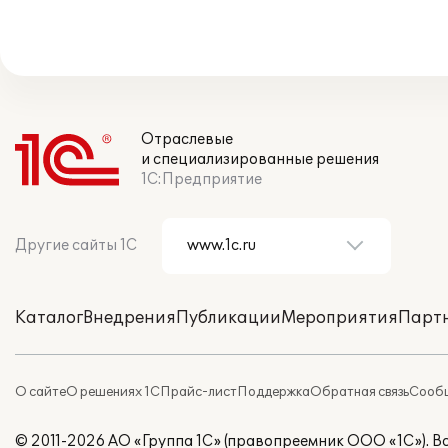
Отраслевые
и специализированные решения
1С:Предприятие
Другие сайты 1С
Каталог
Внедрения
Публикации
Мероприятия
Парт
О сайте
О решениях 1С
Прайс-лист
Поддержка
Обратная связь
Сообщ
© 2011-2026 АО «Группа 1С» (правопреемник ООО «1С»). 