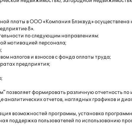
ческой недвижимостью, загородной недвижимостью и 
тной платы в ООО «Компания Блэквуд» осуществлена 
едприятие 8».
тельности по следующим направлениям:
вой мотивацией персонала;
;
ом налогов и взносов с фонда оплаты труда;
тратах предприятия;
;
" позволяет формировать различную отчетность по
де аналитических отчетов, наглядных графиков и диа
ция возможностей программы, установка программн
ная поддержка пользователей по использованию про