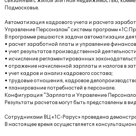
связанным с жилой элитной недвижимостью, коммер
Подмосковье.
Автоматизация кадрового учета и расчета зарабо
Управление Персоналом" системы программ «1С:Пр
В программе решаются задачи автоматизации дея
• расчет заработной платы и управление финансо
• учет результатов производственной деятельности
• исчисление регламентированных законодательств
• отражение начисленной зарплаты и налогов в за
• учет кадров и анализ кадрового состава;
• трудовые отношения, кадровое делопроизводство
• планирование потребностей в персонале.
Конфигурация "Зарплата и Управление Персоналом
Результаты расчетов могут быть представлены в ви
Сотрудниками ВЦ «1С-Рарус» проведена демонстра
В настоящее время осуществляется консультацион