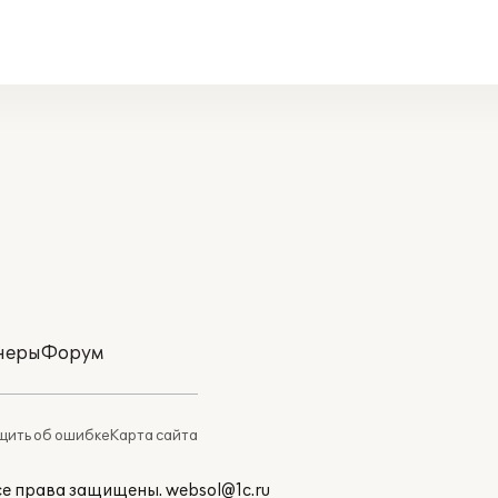
неры
Форум
ить об ошибке
Карта сайта
Все права защищены.
websol@1c.ru