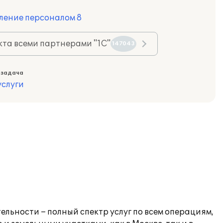
ление персоналом 8
та всеми партнерами "1С"
147043
 задача
слуги
льности – полный спектр услуг по всем операциям,