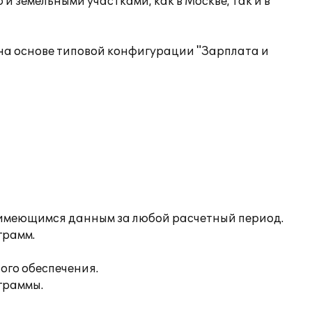
земельными участками, как в Москве, так и в
на основе типовой конфигурации "Зарплата и
 имеющимся данным за любой расчетный период.
грамм.
ого обеспечения.
граммы.