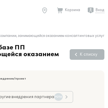
Корзина
Вход
 компании, занимающейся оказанием консалтинговых услуг
 базе ПП
ающейся оказанием
К списку
недрение/проект
ругие внедрения партнера
9216