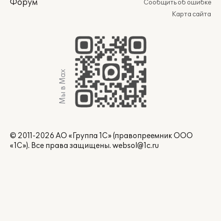
Форум
Сообщить об ошибке
Карта сайта
Мы в Max
© 2011-2026 АО «Группа 1С» (правопреемник ООО
«1С»). Все права защищены.
websol@1c.ru