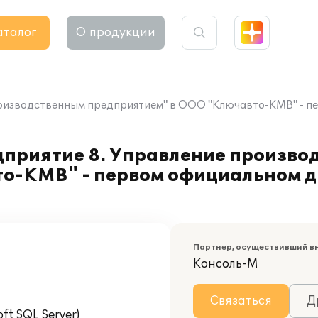
аталог
О продукции
оизводственным предприятием" в ООО "Ключавто-КМВ" - пе
приятие 8. Управление произво
о-КМВ" - первом официальном д
Партнер, осуществивший в
Консоль-М
Связаться
Д
t SQL Server)