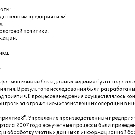
оты:
одственным предприятием".
я.
алоговой политики.
мации.
ика.
.
нформационные базы данных ведения бухгалтерского 
риятия. В результате исследования были разработан
редприятия. В процессе внедрения осуществлялось ко
 контроль за отражением хозяйственных операций в 
едприятие 8". Управление производственным предприя
квартала 2007 года все учетные процессы были приве
д и обработку учетных данных в информационной ба