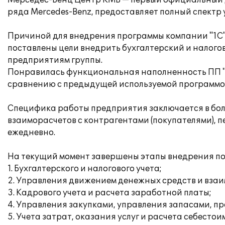
Мерседес-Бенц Центр КМВ — первый официальный ди
ряда Mercedes-Benz, предоставляет полный спектр
Причиной для внедрения программы компании "1С"
поставлены цели внедрить бухгалтерский и налого
предприятиям группы.
Понравилась функциональная наполненность ПП "1
сравнению с предыдущей используемой программой
Специфика работы предприятия заключается в бол
взаиморасчетов с контрагентами (покупателями), п
ежедневно.
На текущий момент завершены этапы внедрения по
1. Бухгалтерского и налогового учета;
2. Управления движением денежных средств и взаи
3. Кадрового учета и расчета заработной платы;
4. Управления закупками, управления запасами, п
5. Учета затрат, оказания услуг и расчета себестои