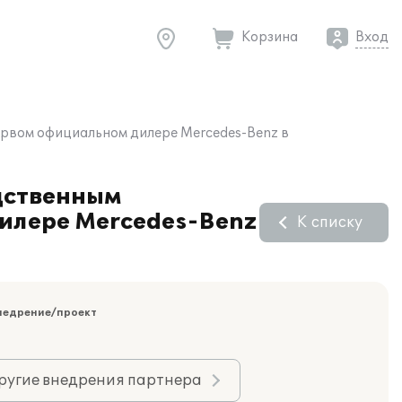
Корзина
Вход
рвом официальном дилере Mercedes-Benz в
дственным
илере Mercedes-Benz
К списку
недрение/проект
ругие внедрения партнера