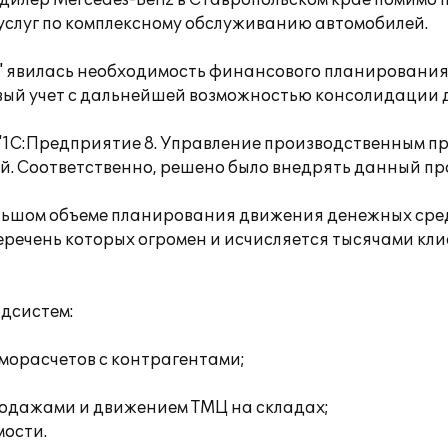
лер Mercedes-Benz в Ставропольском крае помимо п
 услуг по комплексному обслуживанию автомобилей.
 явилась необходимость финансового планирования
вый учет с дальнейшей возможностью консолидации 
С:Предприятие 8. Управление производственным пре
. Соответственно, решено было внедрять данный пр
ьшом объеме планирования движения денежных средс
еречень которых огромен и исчисляется тысячами кли
дсистем:
морасчетов с контрагентами;
родажами и движением ТМЦ на складах;
мости.