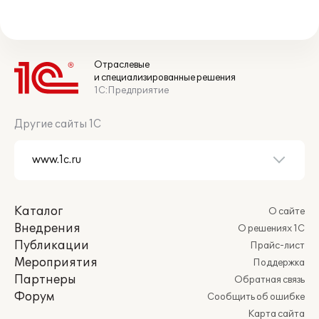
Отраслевые
и специализированные решения
1С:Предприятие
Другие сайты 1С
Каталог
О сайте
Внедрения
О решениях 1С
Публикации
Прайс-лист
Мероприятия
Поддержка
Партнеры
Обратная связь
Форум
Сообщить об ошибке
Карта сайта