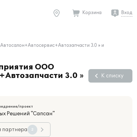
Корзина
Вход
:Автосалон+Автосервис+Автозапчасти 3.0 » и
дприятия ООО
+Автозапчасти 3.0 »
К списку
недрение/проект
ых Решений "Сапсан"
я партнера
2