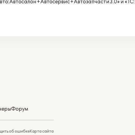
то:Автосалон+Автосервис+Автозапчасти3.0» и «1С:Б
неры
Форум
ить об ошибке
Карта сайта