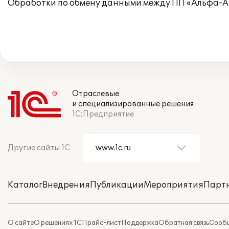
Обработки по обмену данными между ПП «Альфа-Ав
Отраслевые
и специализированные решения
1С:Предприятие
Другие сайты 1С
Каталог
Внедрения
Публикации
Мероприятия
Парт
О сайте
О решениях 1С
Прайс-лист
Поддержка
Обратная связь
Сообщ