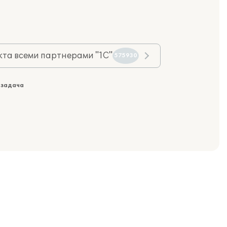
та всеми партнерами "1С"
575930
 задача