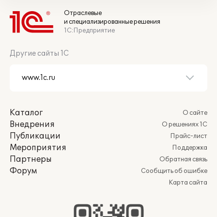
Отраслевые
и специализированные решения
1С:Предприятие
Другие сайты 1С
Каталог
О сайте
Внедрения
О решениях 1С
Публикации
Прайс-лист
Мероприятия
Поддержка
Партнеры
Обратная связь
Форум
Сообщить об ошибке
Карта сайта