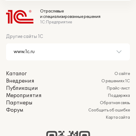
Отраслевые
и специализированные решения
1С:Предприятие
Другие сайты 1С
Каталог
О сайте
Внедрения
О решениях 1С
Публикации
Прайс-лист
Мероприятия
Поддержка
Партнеры
Обратная связь
Форум
Сообщить об ошибке
Карта сайта