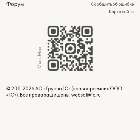
Форум
Сообщить об ошибке
Карта сайта
Мы в Max
© 2011-2026 АО «Группа 1С» (правопреемник ООО
«1С»). Все права защищены.
websol@1c.ru