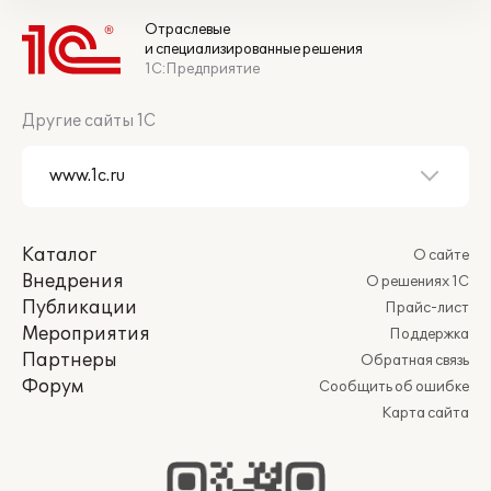
Отраслевые
и специализированные решения
1С:Предприятие
Другие сайты 1С
Каталог
О сайте
Внедрения
О решениях 1С
Публикации
Прайс-лист
Мероприятия
Поддержка
Партнеры
Обратная связь
Форум
Сообщить об ошибке
Карта сайта